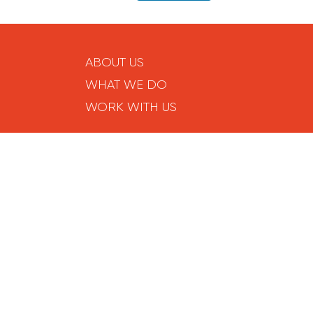
ABOUT US
WHAT WE DO
WORK WITH US